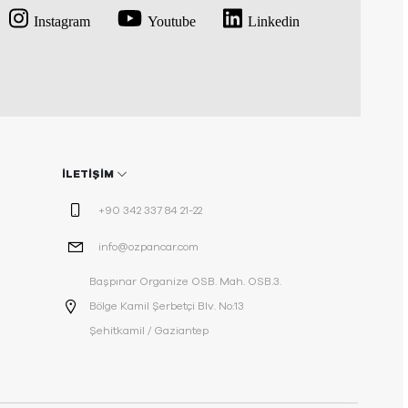
Instagram
Youtube
Linkedin
İLETİŞİM
+90 342 337 84 21-22
info@ozpancar.com
Başpınar Organize OSB. Mah. OSB.3.
Bölge Kamil Şerbetçi Blv. No:13
Şehitkamil / Gaziantep