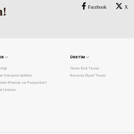
Facebook
X
n!
ER
ÜRETİM
liği
Open End Tesisi
r Karışımlı İplikler
Recycle Elyaf Tesisi
de (Pamuk ve Polyester)
d Ürünler