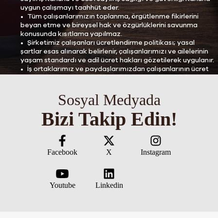
uygun çalışmayı taahhüt eder.
Tüm çalışanlarımızın toplanma, örgütlenme fikirlerini
beyan etme ve bireysel hak ve özgürlüklerini savunma
konusunda kısıtlama yapılmaz.
Şirketimiz çalışanları ücretlendirme politikası; yasal
şartlar esas alınarak belirlenir, çalışanlarımızı ve ailelerinin
yaşam standardı ve adil ücret hakları gözetilerek uygulanır.
İş ortaklarımız ve paydaşlarımızdan çalışanlarının ücret
ve sosyal aklarının temel ihtiyaçlarını karşılamak için
gerekli olduğu bilincinde davranmalarını bekler ve teşvik
Sosyal Medyada
eder.
Kuruluşumuz hiçbir çalışanına din, dil, ırk mezhep, cinsiyet,
Bizi Takip Edin!
renk, etnik köken, medeni durum, cinsiyet, siyasal düşünce,
felsefi inanç, yaş, hamilelik ve engellilik hususlarında ayrım
yapmadan eşit şartlarda davranır, işi yapabilme beceri ve
yeteneklerini esas alarak istihdam etmeyi taahhüt eder.
Çalışma hayatında eşit fırsatlar sunar.
Facebook
X
Instagram
Kuruluşumuzda yasal asgari yaş sınırının altındaki ve
çocuk işçi sayılan kişilerin çalıştırılmasına izin verilmez, İş
ortakları ve paydaşlarından aynı hassasiyeti arar ve teşvik
eder.
Youtube
Linkedin
İşletmemiz; yasal yaş sınırının üzerinde olan ve henüz
yetişkin olmayan genç işçiler için çalışma hayatında
fırsatlar sunar ve bu imkanları sunarken özel koruma sağlar.