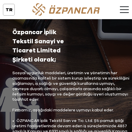
TR
Özpancar İplik
Tekstil Sanayi ve
Ticaret Limited
Şirketi olarak;
Sosyal uygunluk maddeleri, üretimin ve yönetimin her
aşamasında kaliteli bir sistem kurup iyileştirip ve sürekliliğini
sağlamayı, iş sağlığı ve güvenliği kurallarına uymayı,
çevreye duyarlı olmayı, çalışanlarla arasında sağlıklı bir
iletişim kurmayı, saygı ve değer gördüğü işyeri oluşturmayı
taahhüt eder.
Firmamız, aşağıdaki maddelere uymayı kabul eder.
ÖZPANCAR İplik Tekstil San ve Tic. Ltd. Şti pamuk ipliği
üretimi faaliyetlerinde devam eden iş süreçlerimizde 4857
sayılı İş Kanunu ve 6331 sayılı İş sağlığı ve güvenliği Kanuna