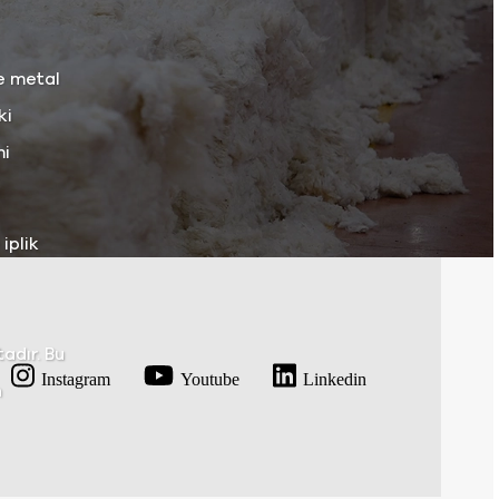
le metal
ki
mi
iplik
adır. Bu
Instagram
Youtube
Linkedin
n