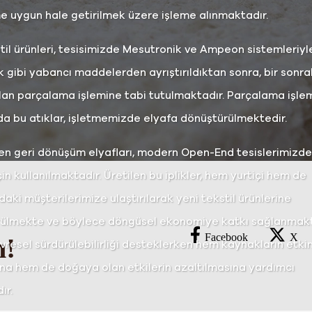
 uygun hale getirilmek üzere işleme alınmaktadır.
stil ürünleri, tesisimizde Mesutronik ve Ampeon sistemleriy
k gibi yabancı maddelerden ayrıştırıldıktan sonra, bir sonra
an parçalama işlemine tabi tutulmaktadır. Parçalama işle
a bu atıklar, işletmemizde elyafa dönüştürülmektedir.
len geri dönüşüm elyafları, modern Open-End tesislerimizde 
çin kullanılmaktadır. Üretilen bu iplikler, hem yurtiçi hem de
daki müşterilerimize ulaştırılarak yeni tekstil ürünlerine
ülmekte ve böylece döngüsel ekonomiye katkı sağlanmakt
Facebook
X
n!
vresel sürdürülebilirliği desteklerken hem kaynakların etki
ına hem de doğaya olan etkilerin azaltılmasına yardımcı
ır.