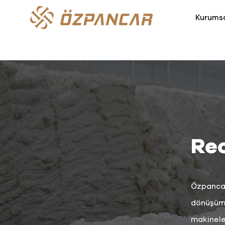
Kurums
Rec
Özpancar 
dönüşüm 
makineler