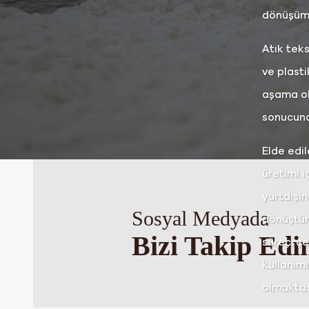
dönüşüme
Atık tek
ve plasti
aşama ol
sonucund
Elde edi
üretimi i
yurtdışın
Sosyal Medyada
dönüştür
Bizi Takip Edi
süreç, çe
kullanım
olmaktad