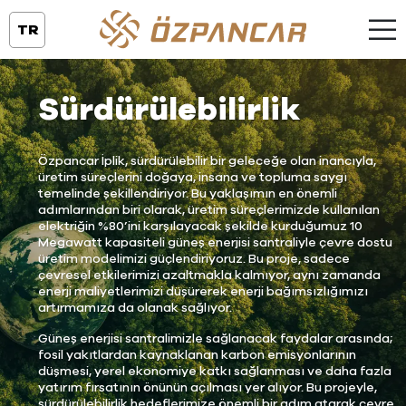
TR
Sürdürülebilirlik
Özpancar İplik, sürdürülebilir bir geleceğe olan inancıyla,
üretim süreçlerini doğaya, insana ve topluma saygı
temelinde şekillendiriyor. Bu yaklaşımın en önemli
adımlarından biri olarak, üretim süreçlerimizde kullanılan
elektriğin %80’ini karşılayacak şekilde kurduğumuz 10
Megawatt kapasiteli güneş enerjisi santraliyle çevre dostu
üretim modelimizi güçlendiriyoruz. Bu proje, sadece
çevresel etkilerimizi azaltmakla kalmıyor, aynı zamanda
enerji maliyetlerimizi düşürerek enerji bağımsızlığımızı
artırmamıza da olanak sağlıyor.
Güneş enerjisi santralimizle sağlanacak faydalar arasında;
fosil yakıtlardan kaynaklanan karbon emisyonlarının
düşmesi, yerel ekonomiye katkı sağlanması ve daha fazla
yatırım fırsatının önünün açılması yer alıyor. Bu projeyle,
sürdürülebilirlik hedeflerimize önemli bir adım atarak çevre